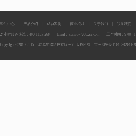
|
|
|
|
|
帮助中心
产品介绍
成功案例
商业模板
关于我们
联系我们
24小时服务热线：400-1155-268
Email：yizhilu@268xue.com
工作时间：9:00 - 18
Copyright ©2010-2015 北京易知路科技有限公司 版权所有 京公网安备11010802011695